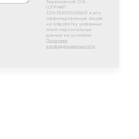
Тишеновской О.А.
(ОГРНИП
321435000026563) и его
аффилированным лицам
на обработку указанных
мной персональных
данных на условиях
Политики
конфиденциальности