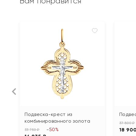
Вам понравится
Подвеска-крест из
Подвес
комбинированного золота
37 800 ₽
-50%
18 90
33 750 ₽