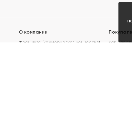
п
О компании
Покупат
Франшиза (коммерческая концессия)
Как опред
Карьера в ЯХОНТ
Акции
Контакты
Скупка и 
Магазины
Отзывы
Электронн
Правила п
подарочны