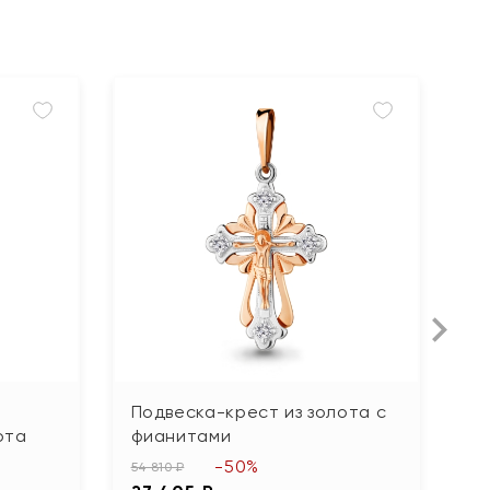
Подвеска-крест из золота с
П
ота
фианитами
к
-50%
54 810 ₽
24