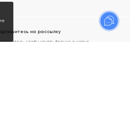
ие
одпишитесь на рассылку
одпишитесь, чтобы узнать больше о новых
оступлениях, новостях и спецпредложениях Яхонт!
Я даю свое согласие ИП Тишеновской О.А.
(ОГРНИП 321435000026563) и его
аффилированным лицам на обработку указанных
мной персональных данных на условиях
Политики
конфиденциальности