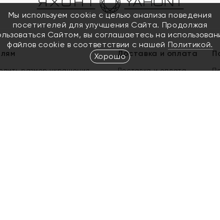
Мы используем cookie с целью анализа поведения
посетителей для улучшения Сайта. Продолжая
ользоваться Сайтом, вы соглашаетесь на использован
файлов cookie в соответствии с нашей
Политикой.
елям
Доставка и оплата
П
Хорошо
елить размер украшения
Доставка и оплата
П
п
обмен золота
ый подарочный сертификат
ользования Электронным
м сертификатом «Яхонт»