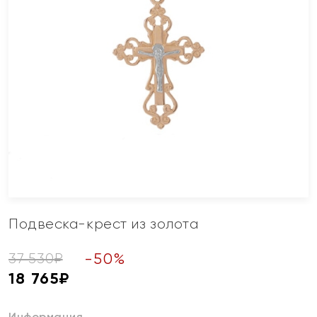
Подвеска-крест из золота
-
50
%
37 530
₽
18 765
₽
Информация