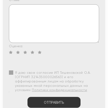
Оценка:
Я даю свое согласие ИП Тишеновской О.А.
(ОГРНИП 321435000026563) и его
аффилированным лицам на обработку
указанных мной персональных данных на
условиях
Политики конфиденциальности
ОТПРАВИТЬ