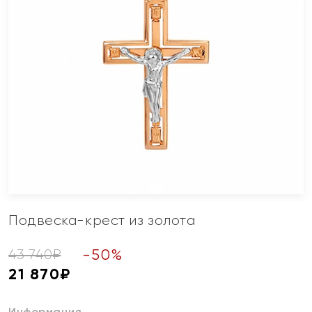
Подвеска-крест из золота
-
50
%
43 740
₽
21 870
₽
Информация