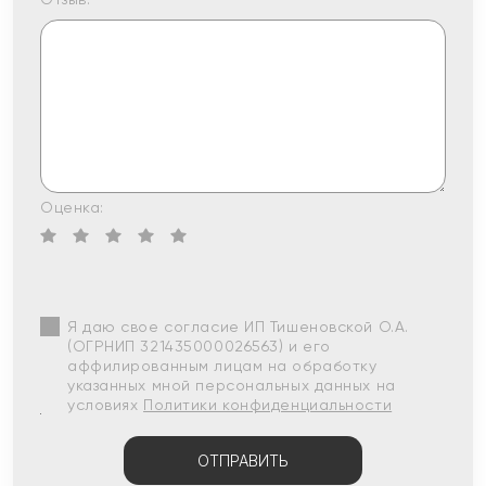
Оценка:
Я даю свое согласие ИП Тишеновской О.А.
(ОГРНИП 321435000026563) и его
аффилированным лицам на обработку
указанных мной персональных данных на
условиях
Политики конфиденциальности
ОТПРАВИТЬ