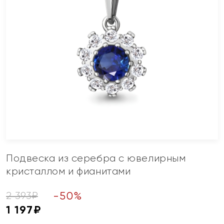
Подвеска из серебра с ювелирным
кристаллом и фианитами
-
50
%
2 393
₽
1 197
₽