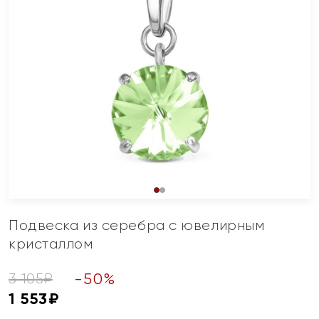
Подвеска из серебра с ювелирным
кристаллом
-
50
%
3 105
₽
1 553
₽