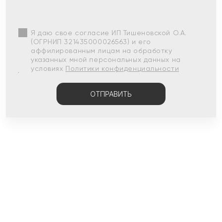
Я даю свое согласие ИП Тишеновской О.А.
(ОГРНИП 321435000026563) и его
аффилированным лицам на обработку
указанных мной персональных данных на
условиях
Политики конфиденциальности
ОТПРАВИТЬ