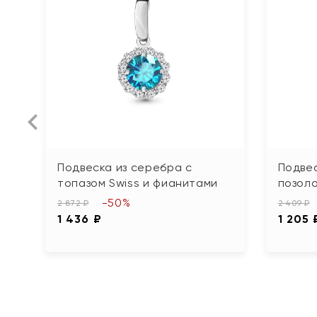
Подвеска из серебра с
Подвес
топазом Swiss и фианитами
позол
-50%
2 872 ₽
2 409 ₽
1 436 ₽
1 205 