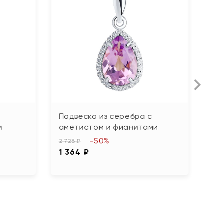
Подвеска из серебра с
П
м
аметистом и фианитами
ю
-50%
2 728 ₽
3 
1 364 ₽
1