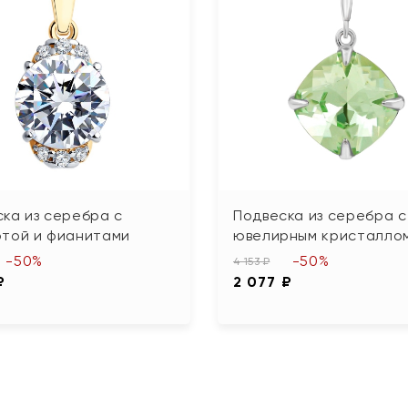
ка из серебра с
Подвеска из серебра с
отой и фианитами
ювелирным кристалло
-50%
-50%
4 153 ₽
₽
2 077 ₽