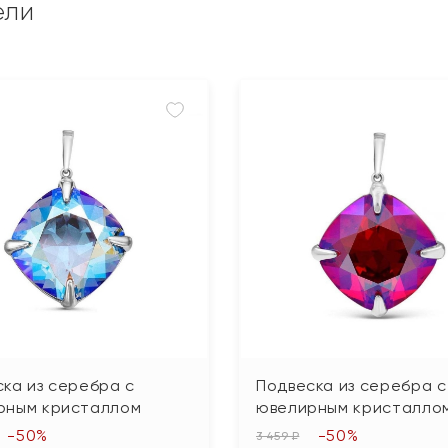
ели
ка из серебра с
Подвеска из серебра с
рным кристаллом
ювелирным кристалло
-50%
-50%
3 459 ₽