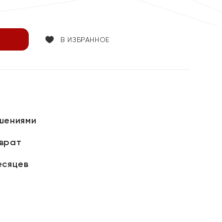
В ИЗБРАННОЕ
шениями
зврат
есяцев