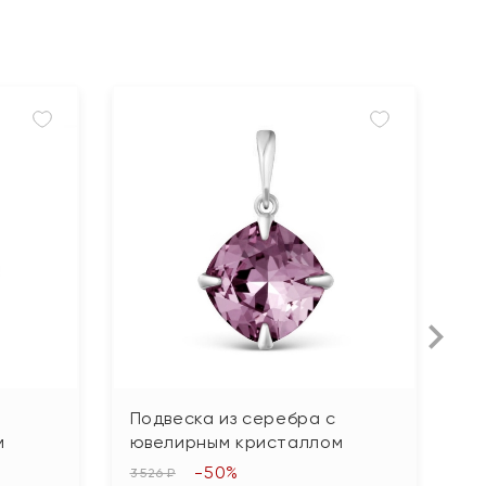
Подвеска из серебра с
П
м
ювелирным кристаллом
ю
-50%
3 526 ₽
3 