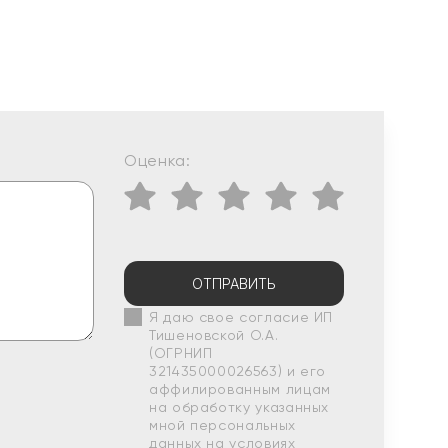
Оценка:
ОТПРАВИТЬ
Я даю свое согласие ИП
Тишеновской О.А.
(ОГРНИП
321435000026563) и его
аффилированным лицам
на обработку указанных
мной персональных
данных на условиях