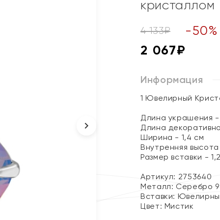
кристаллом
-
50
%
4 133
₽
2 067
₽
Информация
1 Ювелирный Крист
Длина украшения - 
Длина декоративног
Ширина - 1,4 см
Внутренняя высота 
Размер вставки - 1,2
Артикул: 2753640
Металл:
Серебро 9
Вставки:
Ювелирны
Цвет:
Мистик