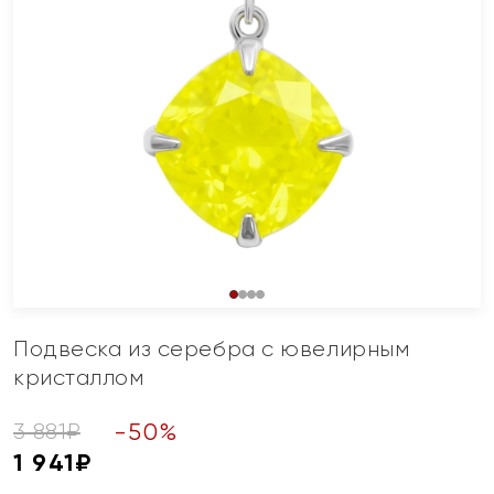
Подвеска из серебра с ювелирным
кристаллом
-
50
%
3 881
₽
1 941
₽