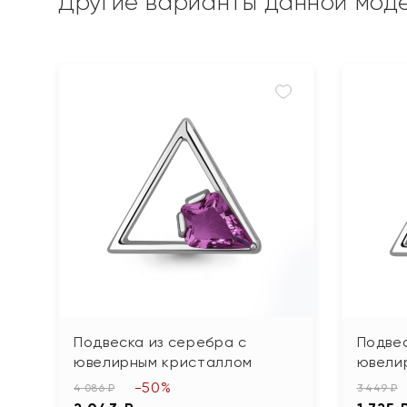
Другие варианты данной мод
Подвеска из серебра с
Подвес
ювелирным кристаллом
ювели
-50%
4 086 ₽
3 449 ₽