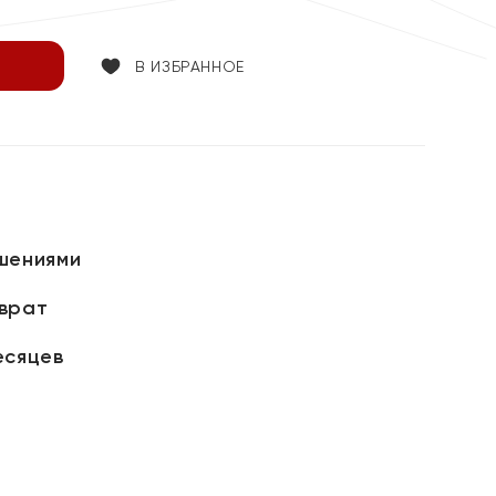
В ИЗБРАННОЕ
шениями
зврат
есяцев