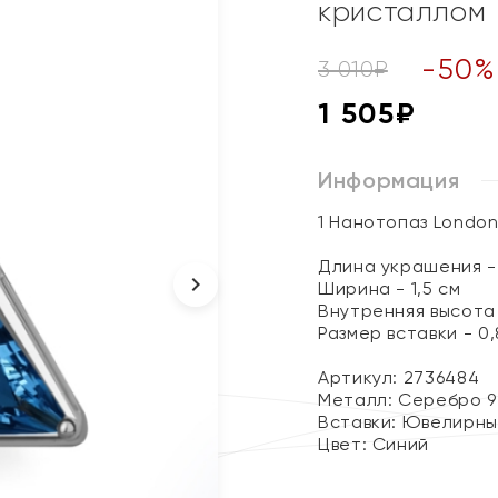
кристаллом
-
50
%
3 010
₽
1 505
₽
Информация
1 Нанотопаз London
Длина украшения - 
Ширина - 1,5 см
Внутренняя высота 
Размер вставки - 0,8
Артикул: 2736484
Металл:
Серебро 9
Вставки:
Ювелирны
Цвет:
Синий