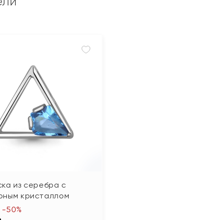
ели
ка из серебра с
рным кристаллом
-50%