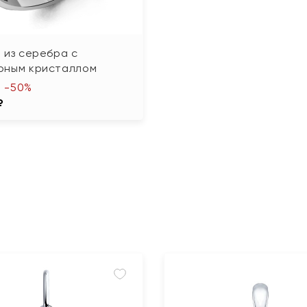
 из серебра с
рным кристаллом
-50%
₽