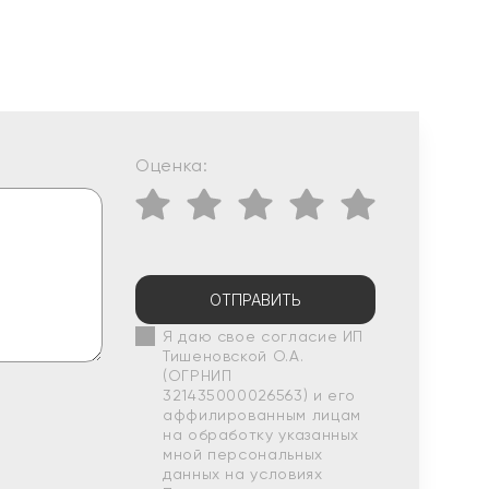
Оценка:
ОТПРАВИТЬ
Я даю свое согласие ИП
Тишеновской О.А.
(ОГРНИП
321435000026563) и его
аффилированным лицам
на обработку указанных
мной персональных
данных на условиях