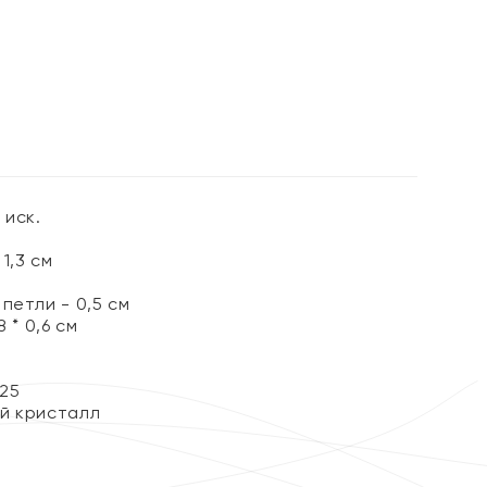
 иск.
1,3 см
петли - 0,5 см
 * 0,6 см
25
й кристалл