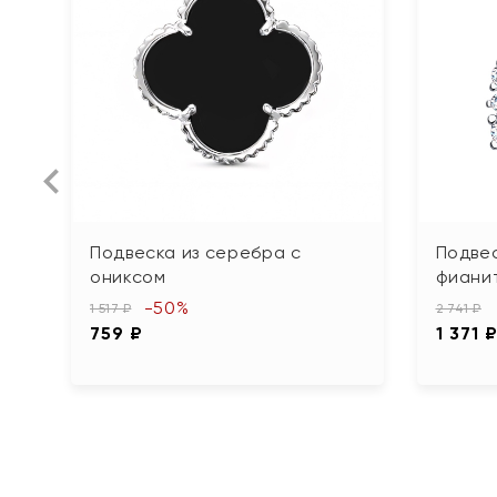
Подвеска из серебра с
Подвес
ониксом
фиани
-50%
1 517 ₽
2 741 ₽
759 ₽
1 371 