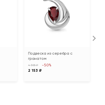
Подвеска из серебра с
П
гранатом
ч
-50%
4 305 ₽
15
2 153 ₽
7