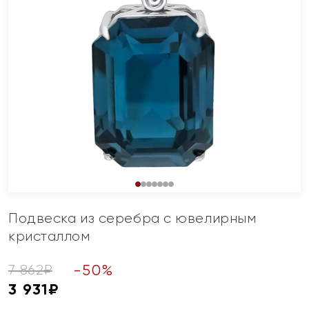
Подвеска из серебра с ювелирным
кристаллом
-
50
%
7 862
₽
3 931
₽