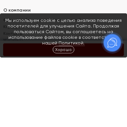
О компании
Франшиза (коммерческая концессия)
Мы используем cookie с целью анализа поведения
посетителей для улучшения Сайта. Продолжая
Карьера в ЯХОНТ
пользоваться Сайтом, вы соглашаетесь на
Контакты
использование файлов cookie в соответствии с
Магазины
нашей
Политикой.
Хорошо
КУПИТЬ
Покупателям
Как определить размер украшения
Киров
Акции
Магазины
Скупка и обмен золота
Отзывы
Электронный подарочный сертификат
Помолвка и свадьба
Правила пользования Электронным
Каталог
подарочным сертификатом «Яхонт»
Новинки
Доставка и оплата
Акции