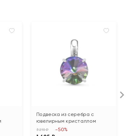
Подвеска из серебра с
П
м
ювелирным кристаллом
ю
-50%
3 210 ₽
2 