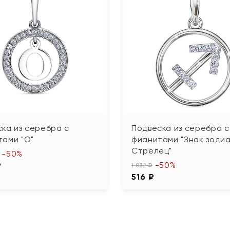
ка из серебра с
Подвеска из серебра с
тами "О"
фианитами "Знак зоди
Стрелец"
-50%
-50%
₽
1 032 ₽
516 ₽