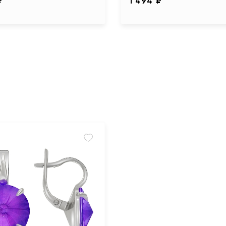
₽
1 494 ₽