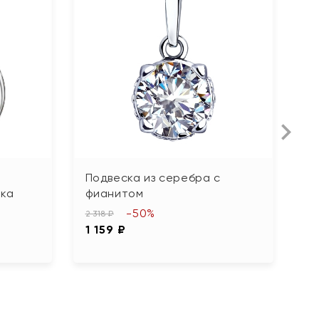
Подвеска из серебра с
П
ака
фианитом
т
-50%
2 318 ₽
2 
1 159 ₽
1 