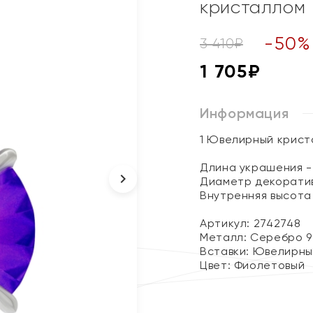
кристаллом
-
50
%
3 410
₽
1 705
₽
Информация
1 Ювелирный крист
Длина украшения - 
Диаметр декоратив
Внутренняя высота 
Артикул: 2742748
Металл:
Серебро 9
Вставки:
Ювелирны
Цвет:
Фиолетовый