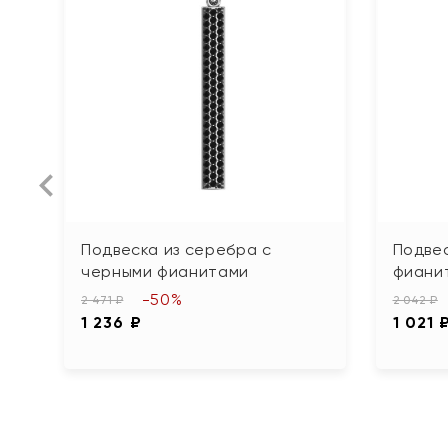
Подвеска из серебра с
Подвес
черными фианитами
фиани
-50%
2 471 ₽
2 042 ₽
1 236 ₽
1 021 