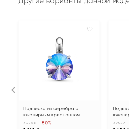
Другие варианты данной мод
Подвеска из серебра с
Подвес
ювелирным кристаллом
ювели
-50%
3 426 ₽
3 253 ₽