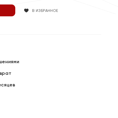
В ИЗБРАННОЕ
шениями
зврат
есяцев