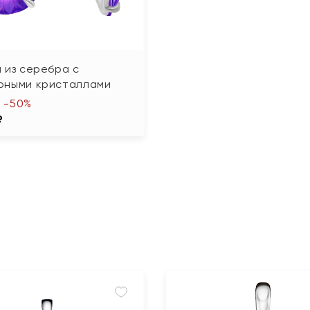
 из серебра с
рными кристаллами
-50%
₽