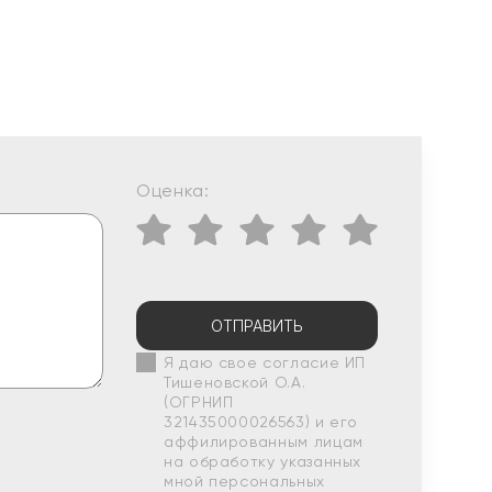
Оценка:
ОТПРАВИТЬ
Я даю свое согласие ИП
Тишеновской О.А.
(ОГРНИП
321435000026563) и его
аффилированным лицам
на обработку указанных
мной персональных