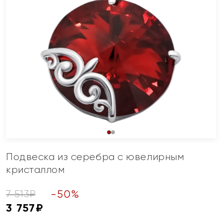
Подвеска из серебра с ювелирным
кристаллом
-
50
%
7 513
₽
3 757
₽