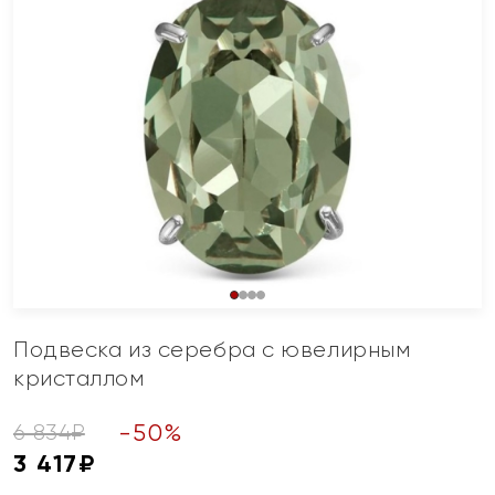
Подвеска из серебра с ювелирным
кристаллом
-
50
%
6 834
₽
3 417
₽