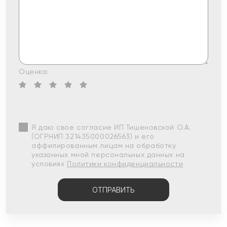
Оценка:
Я даю свое согласие ИП Тишеновской О.А.
(ОГРНИП 321435000026563) и его
аффилированным лицам на обработку
указанных мной персональных данных на
условиях
Политики конфиденциальности
ОТПРАВИТЬ