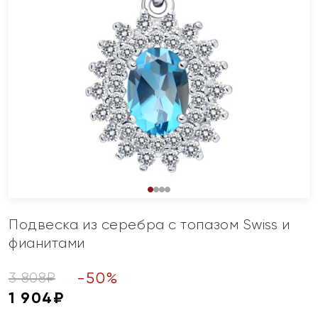
Подвеска из серебра с топазом Swiss и
фианитами
-
50
%
3 808
₽
1 904
₽