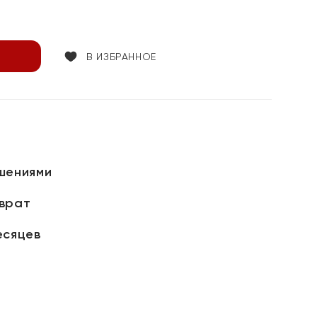
В ИЗБРАННОЕ
шениями
зврат
есяцев