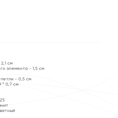
%
2,1 см
о элемента - 1,5 см
петли - 0,5 см
 * 0,7 см
25
анит
цветный