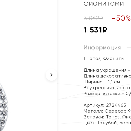
фианитами
-
50
3 062
₽
1 531
₽
Информация
1 Топаз; Фианиты
Длина украшения - 
Длина декоративног
Ширина - 1,1 см
Внутренняя высота 
Размер вставки - 0,9
Артикул: 2724465
Металл:
Серебро 9
Вставки:
Топаз, Фи
Цвет:
Голубой, Бес