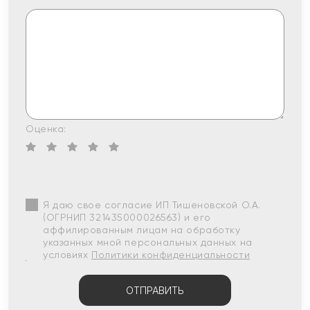
Оценка:
Я даю свое согласие ИП Тишеновской О.А.
(ОГРНИП 321435000026563) и его
аффилированным лицам на обработку
указанных мной персональных данных на
условиях
Политики конфиденциальности
ОТПРАВИТЬ