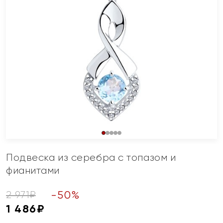
Подвеска из серебра с топазом и
фианитами
-
50
%
2 971
₽
1 486
₽