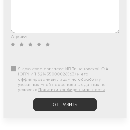
Оценка:
Я даю свое согласие ИП Тишеновской О.А.
(ОГРНИП 321435000026563) и его
аффилированным лицам на обработку
указанных мной персональных данных на
условиях
Политики конфиденциальности
ОТПРАВИТЬ