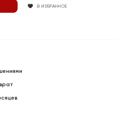
В ИЗБРАННОЕ
шениями
зврат
есяцев