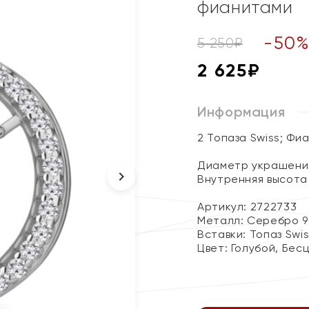
фианитами
-
50
5 250
₽
2 625
₽
Информация
2 Топаза Swiss; Фи
Диаметр украшения 
Внутренняя высота 
Артикул: 2722733
Металл:
Серебро 9
Вставки:
Топаз Swi
Цвет:
Голубой, Бес