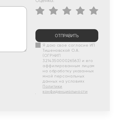
Оценка:
ОТПРАВИТЬ
Я даю свое согласие ИП
Тишеновской О.А.
(ОГРНИП
321435000026563) и его
аффилированным лицам
на обработку указанных
мной персональных
данных на условиях
Политики
конфиденциальности