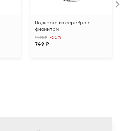
Подвеска из серебра с
П
фианитом
ф
-50%
1 498 ₽
1 
749 ₽
5