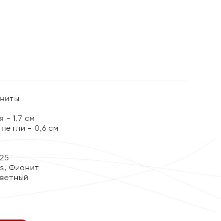
%
аниты
- 1,7 см
петли - 0,6 см
25
ss, Фианит
цветный