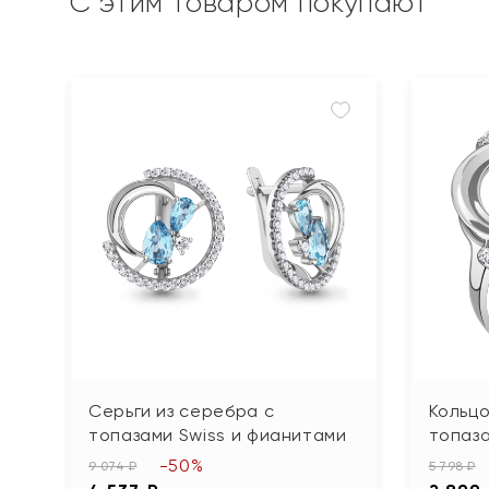
С этим товаром покупают
Серьги из серебра с
Кольцо
топазами Swiss и фианитами
топаза
-50%
9 074 ₽
5 798 ₽