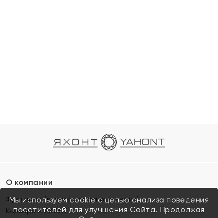
О компании
Франшиза (коммерческая концессия)
Мы используем cookie с целью анализа поведения
посетителей для улучшения Сайта. Продолжая
Карьера в ЯХОНТ