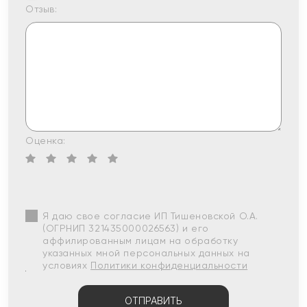
Отзыв:
Оценка:
Я даю свое согласие ИП Тишеновской О.А.
(ОГРНИП 321435000026563) и его
аффилированным лицам на обработку
указанных мной персональных данных на
условиях
Политики конфиденциальности
ОТПРАВИТЬ