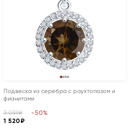
Подвеска из серебра с раухтопазом и
фианитами
-
50
%
3 039
₽
1 520
₽