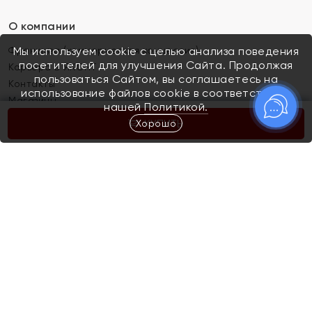
О компании
Франшиза (коммерческая концессия)
Мы используем cookie с целью анализа поведения
посетителей для улучшения Сайта. Продолжая
Карьера в ЯХОНТ
пользоваться Сайтом, вы соглашаетесь на
Контакты
использование файлов cookie в соответствии с
Магазины
нашей
Политикой.
Хорошо
КУПИТЬ
Покупателям
Как определить размер украшения
Киров
Акции
Магазины
Скупка и обмен золота
Отзывы
Электронный подарочный сертификат
Помолвка и свадьба
Правила пользования Электронным
Каталог
подарочным сертификатом «Яхонт»
Новинки
Доставка и оплата
Акции