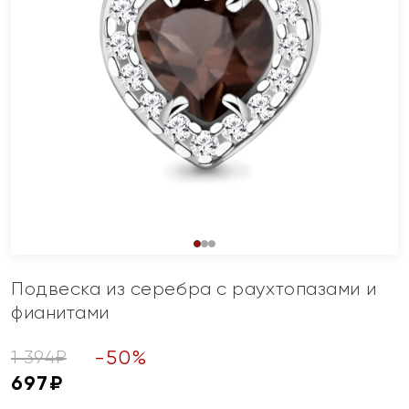
Подвеска из серебра с раухтопазами и
фианитами
-
50
%
1 394
₽
697
₽