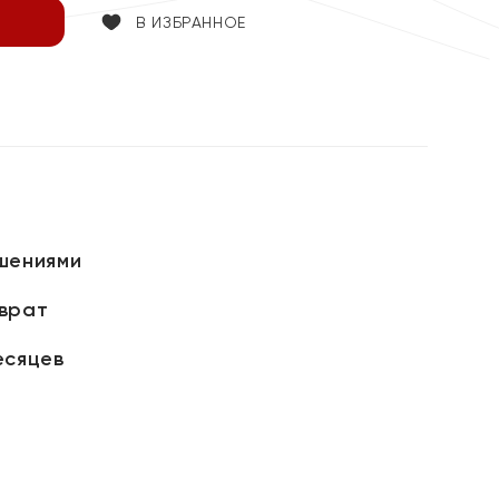
В ИЗБРАННОЕ
шениями
зврат
есяцев