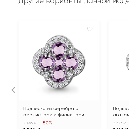
Другие варианты данной мод
Подвеска из серебра с
Подвес
аметистами и фианитами
агата
-50%
2 469 ₽
2 226 ₽