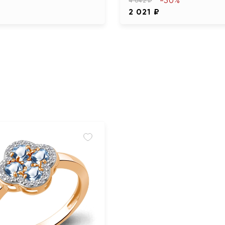
-50%
4 042 ₽
2 021 ₽