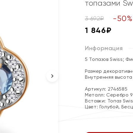
топазами Sw
-
50
3 692
₽
1 846
₽
Информация
5 Топазов Swiss; Ф
Размер декоративног
Внутренняя высота 
Артикул: 2746585
Металл:
Серебро 9
Вставки:
Топаз Swi
Цвет:
Голубой, Бес