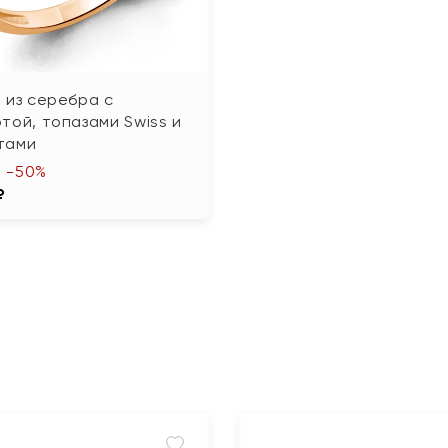
 из серебра с
той, топазами Swiss и
тами
-50%
₽