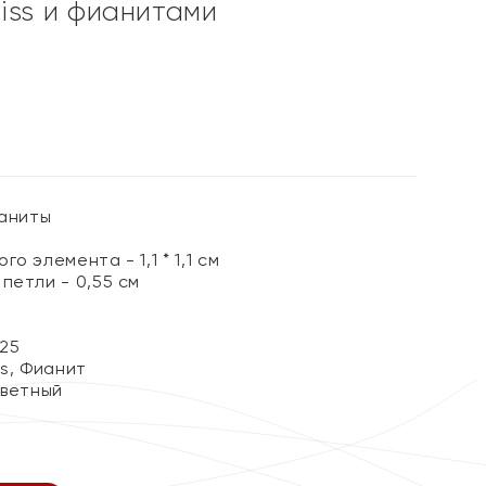
iss и фианитами
%
ианиты
о элемента - 1,1 * 1,1 см
петли - 0,55 см
25
ss, Фианит
цветный