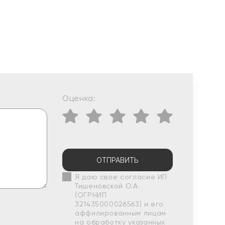
Оценка:
ОТПРАВИТЬ
Я даю свое согласие ИП
Тишеновской О.А.
(ОГРНИП
321435000026563) и его
аффилированным лицам
на обработку указанных