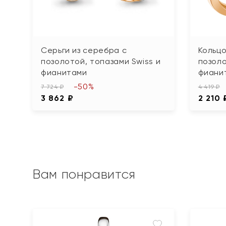
Серьги из серебра с
Кольцо
позолотой, топазами Swiss и
позоло
фианитами
фиани
-50%
7 724 ₽
4 419 ₽
3 862 ₽
2 210 
Вам понравится