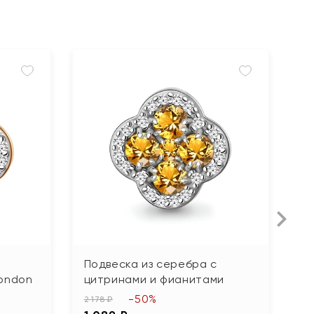
Подвеска из серебра с
П
London
цитринами и фианитами
т
ф
-50%
2 178 ₽