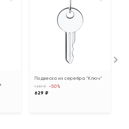
Подвеска из серебра "Ключ"
П
м
ю
-50%
1 257 ₽
ф
629 ₽
5 
2