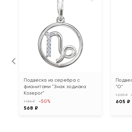
Подвеска из серебра с
Подвес
фианитами "Знак зодиака
"О"
Козерог"
1 209 ₽
-50%
605 ₽
1 136 ₽
568 ₽