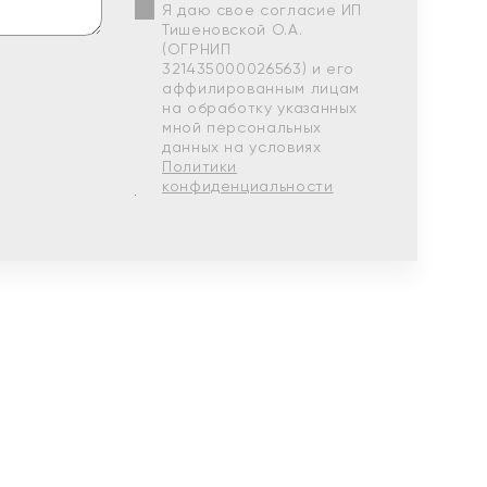
Я даю свое согласие ИП
Тишеновской О.А.
(ОГРНИП
321435000026563) и его
аффилированным лицам
на обработку указанных
мной персональных
данных на условиях
Политики
конфиденциальности