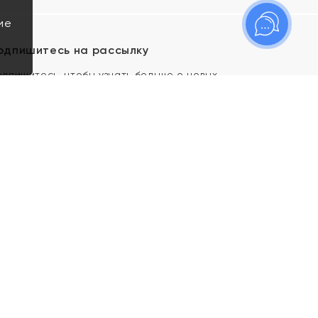
ие
одпишитесь на рассылку
одпишитесь, чтобы узнать больше о новых
оступлениях, новостях и спецпредложениях Яхонт!
Я даю свое согласие ИП Тишеновской О.А.
(ОГРНИП 321435000026563) и его
аффилированным лицам на обработку указанных
мной персональных данных на условиях
Политики
конфиденциальности