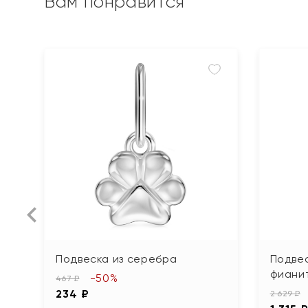
Вам понравится
Подвеска из серебра
Подвес
фиани
-50%
467 ₽
234 ₽
2 629 ₽