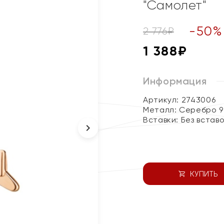
"Самолет"
-
50
%
2 776
₽
1 388
₽
Информация
Артикул: 2743006
Металл:
Серебро 9
Вставки:
Без встав
КУПИТЬ