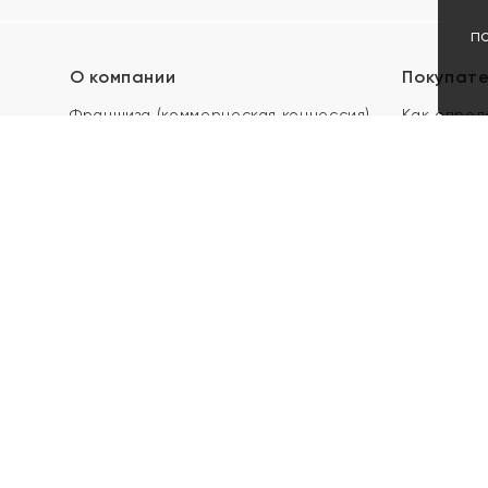
п
О компании
Покупат
Франшиза (коммерческая концессия)
Как опред
Карьера в ЯХОНТ
Акции
Контакты
Скупка и 
Магазины
Отзывы
Электронн
Правила п
подарочны