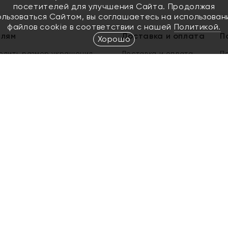
посетителей для улучшения Сайта. Продолжая
ользоваться Сайтом, вы соглашаетесь на использован
файлов cookie в соответствии с нашей
Политикой.
елям
Доставка и оплата
П
Хорошо
елить размер украшения
Доставка и оплата
П
п
обмен золота
ый подарочный сертификат
ользования Электронным
м сертификатом «Яхонт»