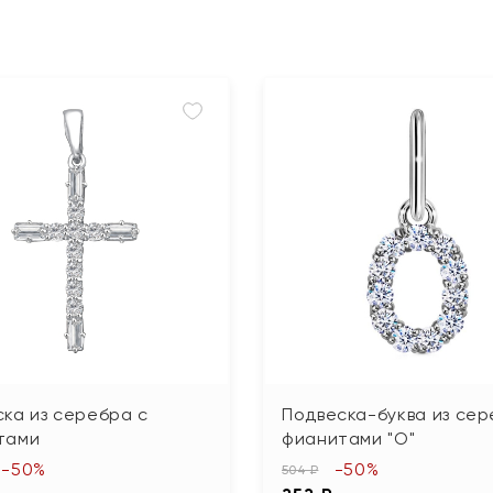
ка из серебра с
Подвеска-буква из сер
тами
фианитами "О"
-50%
-50%
504 ₽