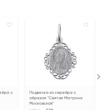
ебра с
Подвеска из серебра с
П
образом "Святая Матрона
п
Московская"
1 