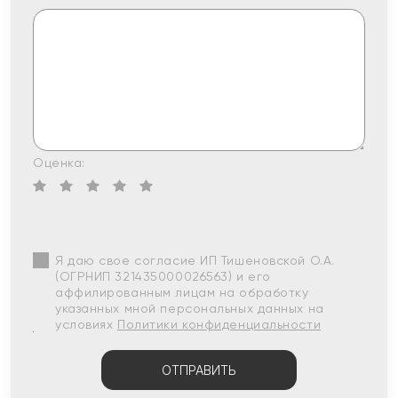
Оценка:
Я даю свое согласие ИП Тишеновской О.А.
(ОГРНИП 321435000026563) и его
аффилированным лицам на обработку
указанных мной персональных данных на
условиях
Политики конфиденциальности
ОТПРАВИТЬ