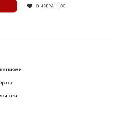
В ИЗБРАННОЕ
шениями
зврат
есяцев