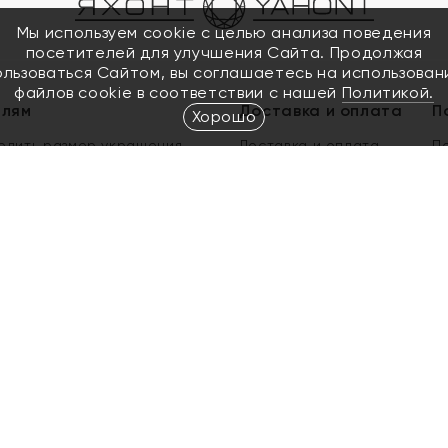
Мы используем cookie с целью анализа поведения
посетителей для улучшения Сайта. Продолжая
ользоваться Сайтом, вы соглашаетесь на использован
файлов cookie в соответствии с нашей
Политикой.
елям
Доставка и оплата
П
Хорошо
елить размер украшения
Доставка и оплата
П
п
обмен золота
ый подарочный сертификат
ользования Электронным
м сертификатом «Яхонт»