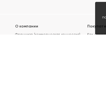
п
О компании
Покупат
Франшиза (коммерческая концессия)
Как опред
Карьера в ЯХОНТ
Акции
Контакты
Скупка и 
Магазины
Отзывы
Электронн
Правила п
подарочны