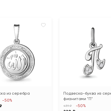
ска из серебра
Подвеска-буква из сер
фианитами "П"
-50%
-50%
 ₽
439 ₽