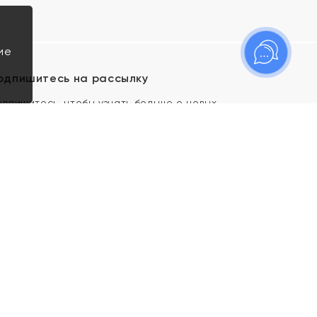
ие
одпишитесь на рассылку
одпишитесь, чтобы узнать больше о новых
оступлениях, новостях и спецпредложениях Яхонт!
Я даю свое согласие ИП Тишеновской О.А.
(ОГРНИП 321435000026563) и его
аффилированным лицам на обработку указанных
мной персональных данных на условиях
Политики
конфиденциальности