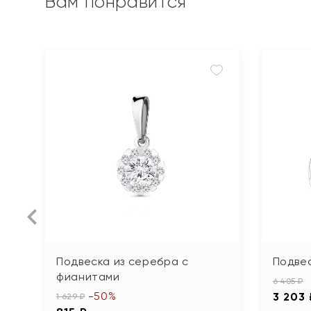
Вам понравится
Подвеска из серебра с
Подве
фианитами
6 405 ₽
-50%
3 203
1 629 ₽