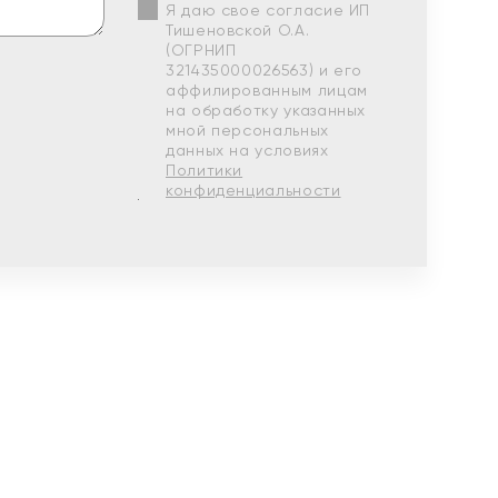
Я даю свое согласие ИП
Тишеновской О.А.
(ОГРНИП
321435000026563) и его
аффилированным лицам
на обработку указанных
мной персональных
данных на условиях
Политики
конфиденциальности