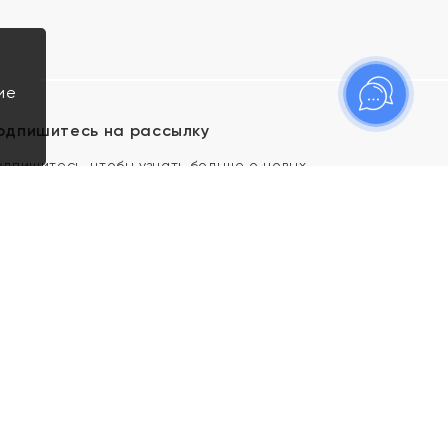
ие
одпишитесь на рассылку
одпишитесь, чтобы узнать больше о новых
оступлениях, новостях и спецпредложениях Яхонт!
Я даю свое согласие ИП Тишеновской О.А.
(ОГРНИП 321435000026563) и его
аффилированным лицам на обработку указанных
мной персональных данных на условиях
Политики