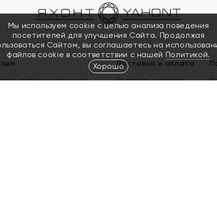
Мы используем cookie с целью анализа поведения
посетителей для улучшения Сайта. Продолжая
ользоваться Сайтом, вы соглашаетесь на использован
файлов cookie в соответствии с нашей
Политикой.
елям
Доставка и оплата
П
Хорошо
елить размер украшения
Доставка и оплата
П
п
обмен золота
ый подарочный сертификат
ользования Электронным
м сертификатом «Яхонт»