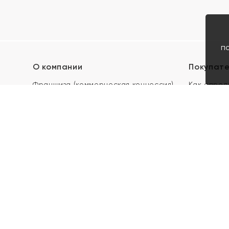
п
О компании
Покупат
Франшиза (коммерческая концессия)
Как опред
Карьера в ЯХОНТ
Акции
Контакты
Скупка и 
Магазины
Отзывы
Электронн
Правила п
подарочны