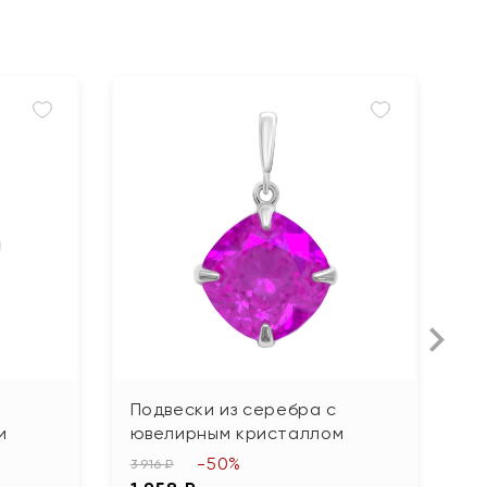
Н
Подвески из серебра с
П
и
ювелирным кристаллом
к
-50%
3 916 ₽
6 