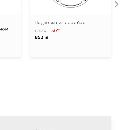
Подвеска из серебра
П
ном
к
-50%
1 706 ₽
853 ₽
6 
3