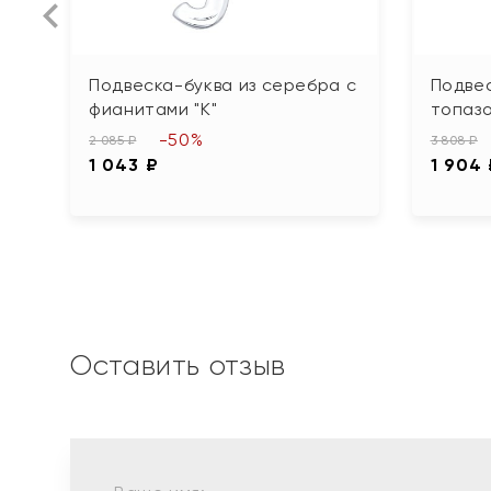
Подвеска-буква из серебра с
Подвес
фианитами "К"
топазо
-50%
2 085 ₽
3 808 ₽
1 043 ₽
1 904
Оставить отзыв