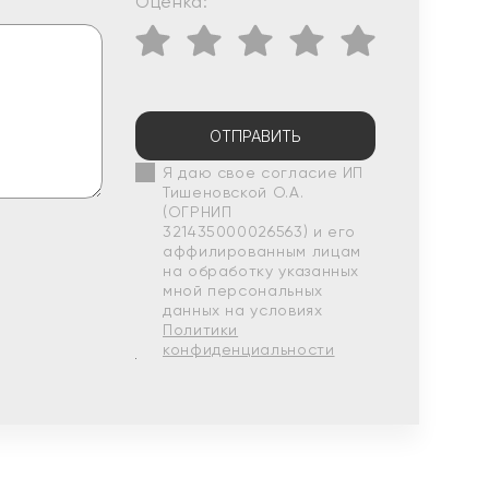
Оценка:
ОТПРАВИТЬ
Я даю свое согласие ИП
Тишеновской О.А.
(ОГРНИП
321435000026563) и его
аффилированным лицам
на обработку указанных
мной персональных
данных на условиях
Политики
конфиденциальности