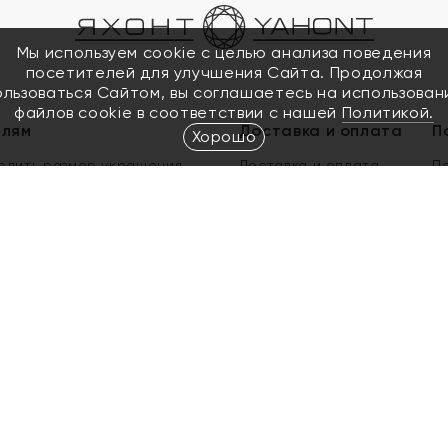
Мы используем cookie с целью анализа поведения
посетителей для улучшения Сайта. Продолжая
ользоваться Сайтом, вы соглашаетесь на использован
файлов cookie в соответствии с нашей
Политикой.
елям
Доставка и оплата
П
Хорошо
елить размер украшения
Доставка и оплата
П
п
обмен золота
ый подарочный сертификат
ользования Электронным
м сертификатом «Яхонт»