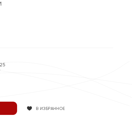
м
%
25
т
В ИЗБРАННОЕ