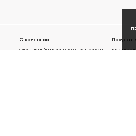
п
О компании
Покупат
Франшиза (коммерческая концессия)
Как опред
Карьера в ЯХОНТ
Акции
Контакты
Скупка и 
Магазины
Отзывы
Электронн
Правила п
подарочны