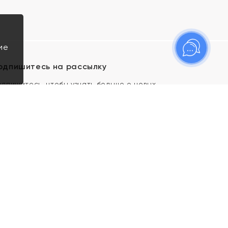
ие
одпишитесь на рассылку
одпишитесь, чтобы узнать больше о новых
оступлениях, новостях и спецпредложениях Яхонт!
Я даю свое согласие ИП Тишеновской О.А.
(ОГРНИП 321435000026563) и его
аффилированным лицам на обработку указанных
мной персональных данных на условиях
Политики