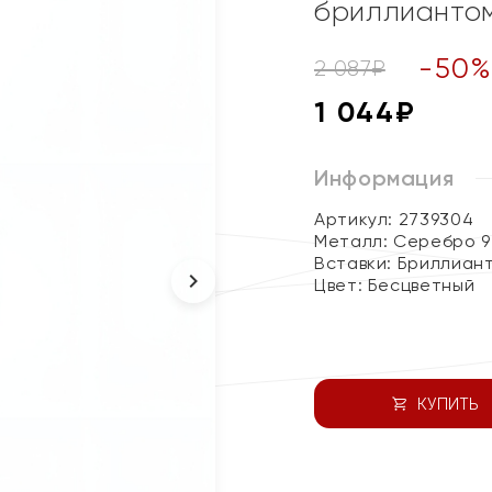
бриллианто
-
50
2 087
₽
1 044
₽
Информация
Артикул: 2739304
Металл:
Серебро 9
Вставки:
Бриллиан
Цвет:
Бесцветный
КУПИТЬ