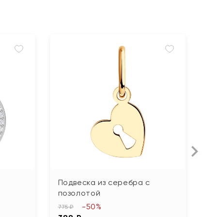
Подвеска из серебра с
П
позолотой
ю
-50%
775 ₽
7 