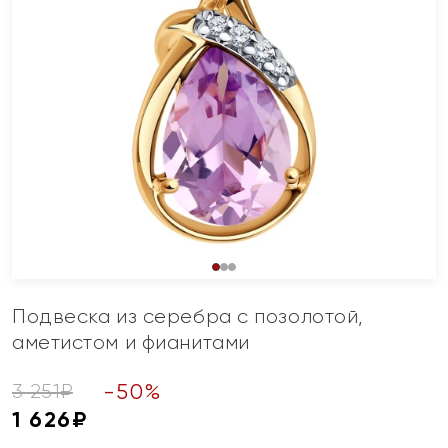
Подвеска из серебра с позолотой,
аметистом и фианитами
-
50
%
3 251
₽
1 626
₽