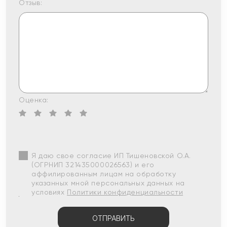
Отзыв:
Оценка:
Я даю свое согласие ИП Тишеновской О.А.
(ОГРНИП 321435000026563) и его
аффилированным лицам на обработку
указанных мной персональных данных на
условиях
Политики конфиденциальности
ОТПРАВИТЬ