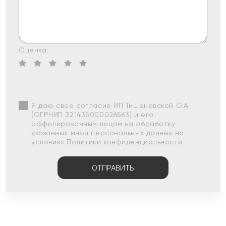
Оценка:
Я даю свое согласие ИП Тишеновской О.А.
(ОГРНИП 321435000026563) и его
аффилированным лицам на обработку
указанных мной персональных данных на
условиях
Политики конфиденциальности
ОТПРАВИТЬ