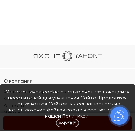
О компании
Франшиза (коммерческая концессия)
Мы используем cookie с целью анализа поведения
посетителей для улучшения Сайта. Продолжая
Карьера в ЯХОНТ
пользоваться Сайтом, вы соглашаетесь на
Контакты
использование файлов cookie в соответствии с
Магазины
нашей
Политикой.
Хорошо
КУПИТЬ
Покупателям