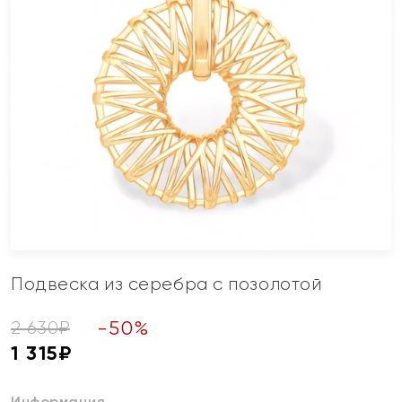
Подвеска из серебра с позолотой
-
50
%
2 630
₽
1 315
₽
Информация