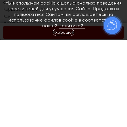
Франшиза (коммерческая концессия)
Мы используем cookie с целью анализа поведения
посетителей для улучшения Сайта. Продолжая
Карьера в ЯХОНТ
пользоваться Сайтом, вы соглашаетесь на
Контакты
использование файлов cookie в соответствии с
Магазины
нашей
Политикой.
Хорошо
КУПИТЬ
Покупателям
Как определить размер украшения
Киров
Акции
Магазины
Скупка и обмен золота
Отзывы
Электронный подарочный сертификат
Помолвка и свадьба
Правила пользования Электронным
Каталог
подарочным сертификатом «Яхонт»
Новинки
Доставка и оплата
Акции
Скупка и обмен золота
Доставка и оплата