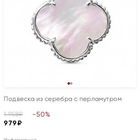
Подвеска из серебра с перламутром
-
50
%
1 958
₽
979
₽
Информация