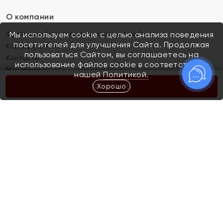
О компании
Франшиза (коммерческая концессия)
Мы используем cookie с целью анализа поведения
посетителей для улучшения Сайта. Продолжая
Карьера в ЯХОНТ
пользоваться Сайтом, вы соглашаетесь на
Контакты
использование файлов cookie в соответствии с
Магазины
нашей
Политикой.
Хорошо
КУПИТЬ
Покупателям
Как определить размер украшения
Киров
Акции
Магазины
Скупка и обмен золота
Отзывы
Электронный подарочный сертификат
Помолвка и свадьба
Правила пользования Электронным
Каталог
подарочным сертификатом «Яхонт»
Новинки
Доставка и оплата
Акции