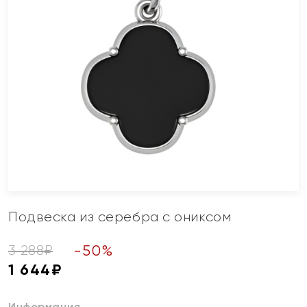
Подвеска из серебра с ониксом
-
50
%
3 288
₽
1 644
₽
Информация