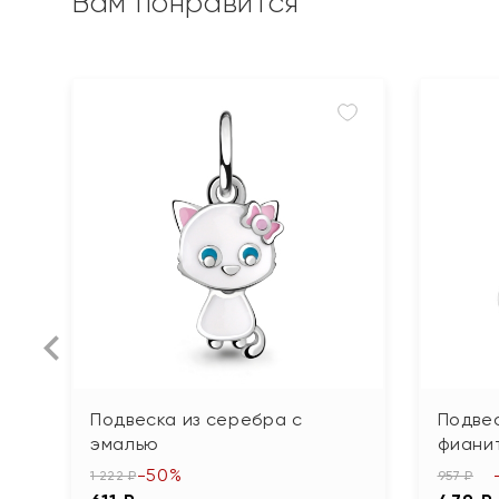
Вам понравится
Подвеска из серебра с
Подвес
эмалью
фиани
-50%
1 222 ₽
957 ₽