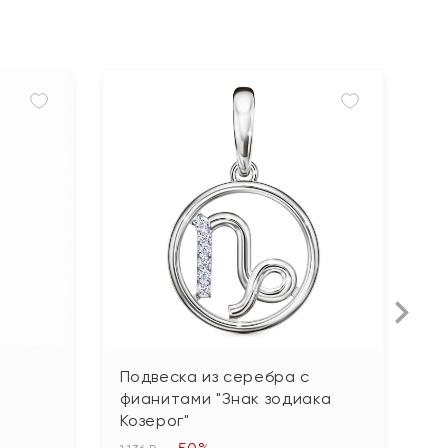
Подвеска из серебра с
П
фианитами "Знак зодиака
г
Козерог"
2 