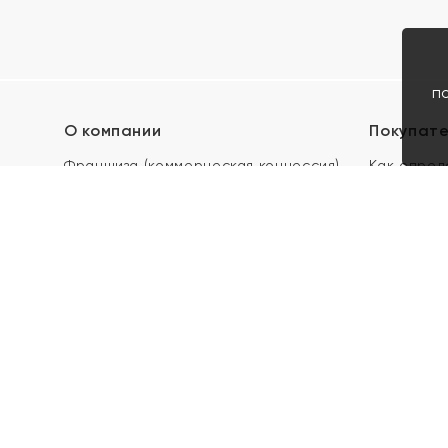
п
О компании
Покупат
Франшиза (коммерческая концессия)
Как опред
Карьера в ЯХОНТ
Акции
Контакты
Скупка и 
Магазины
Отзывы
Электронн
Правила п
подарочны