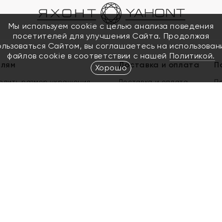
Мы используем cookie с целью анализа поведения
посетителей для улучшения Сайта. Продолжая
ользоваться Сайтом, вы соглашаетесь на использован
файлов cookie в соответствии с нашей
Политикой.
елям
Доставка и оплата
П
Хорошо
елить размер украшения
Доставка и оплата
П
п
обмен золота
ый подарочный сертификат
ользования Электронным
м сертификатом «Яхонт»