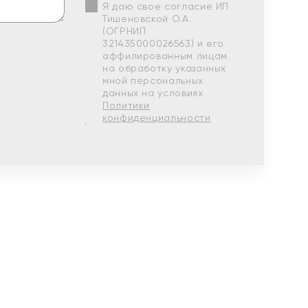
Я даю свое согласие ИП
Тишеновской О.А.
(ОГРНИП
321435000026563) и его
аффилированным лицам
на обработку указанных
мной персональных
данных на условиях
Политики
конфиденциальности