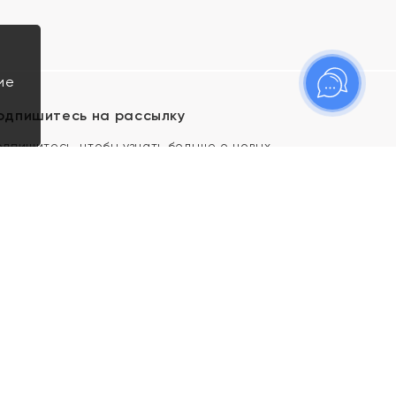
ие
одпишитесь на рассылку
одпишитесь, чтобы узнать больше о новых
оступлениях, новостях и спецпредложениях Яхонт!
Я даю свое согласие ИП Тишеновской О.А.
(ОГРНИП 321435000026563) и его
аффилированным лицам на обработку указанных
мной персональных данных на условиях
Политики