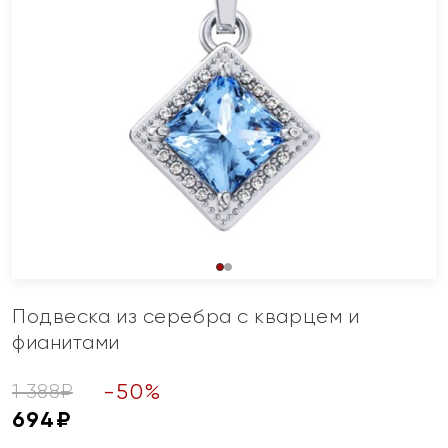
Подвеска из серебра с кварцем и
фианитами
-
50
%
1 388
₽
694
₽