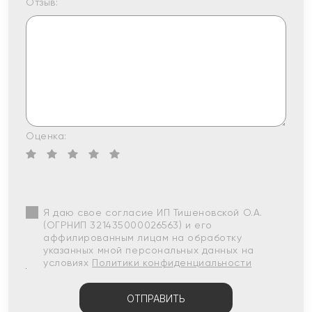
Отзыв:
Оценка:
Я даю свое согласие ИП Тишеновской О.А.
(ОГРНИП 321435000026563) и его
аффилированным лицам на обработку
указанных мной персональных данных на
условиях
Политики конфиденциальности
ОТПРАВИТЬ