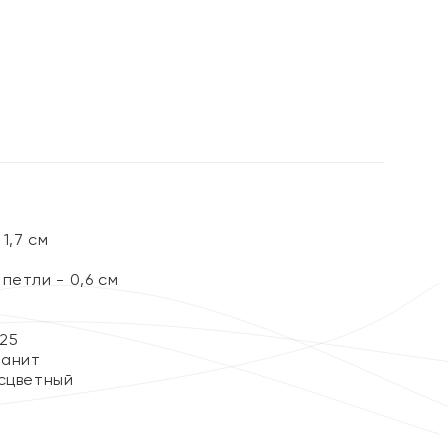
%
1,7 см
петли - 0,6 см
25
ианит
сцветный