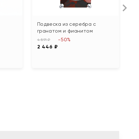
Подвеска из серебра с
П
гранатом и фианитом
м
-50%
4 891 ₽
5 
2 446 ₽
2