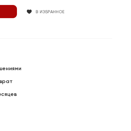
В ИЗБРАННОЕ
шениями
зврат
есяцев