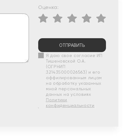
Оценка:
ОТПРАВИТЬ
Я даю свое согласие ИП
Тишеновской О.А.
(ОГРНИП
321435000026563) и его
аффилированным лицам
на обработку указанных
мной персональных
данных на условиях
Политики
конфиденциальности