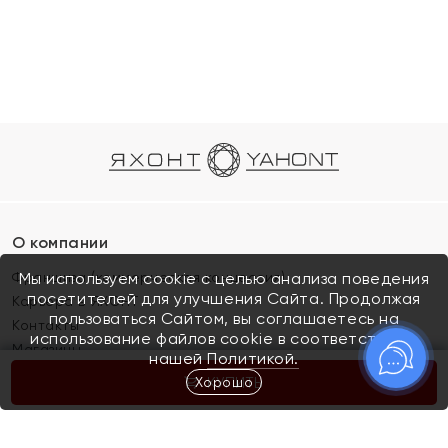
О компании
Франшиза (коммерческая концессия)
Мы используем cookie с целью анализа поведения
посетителей для улучшения Сайта. Продолжая
Карьера в ЯХОНТ
пользоваться Сайтом, вы соглашаетесь на
Контакты
использование файлов cookie в соответствии с
Магазины
нашей
Политикой.
Хорошо
КУПИТЬ
Покупателям
Как определить размер украшения
Киров