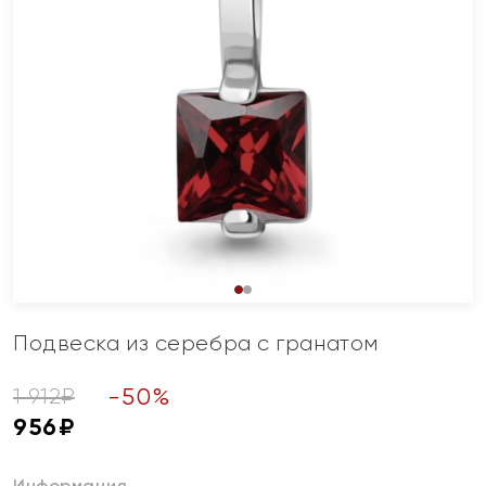
Подвеска из серебра с гранатом
-
50
%
1 912
₽
956
₽
Информация