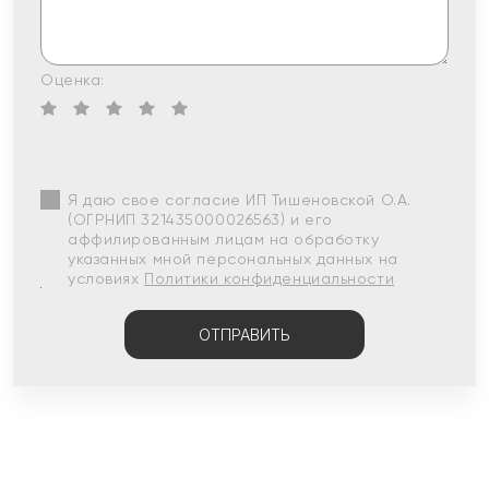
Оценка:
Я даю свое согласие ИП Тишеновской О.А.
(ОГРНИП 321435000026563) и его
аффилированным лицам на обработку
указанных мной персональных данных на
условиях
Политики конфиденциальности
ОТПРАВИТЬ