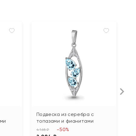
Подвеска из серебра с
П
ами
топазами и фианитами
г
-50%
4 168 ₽
3 