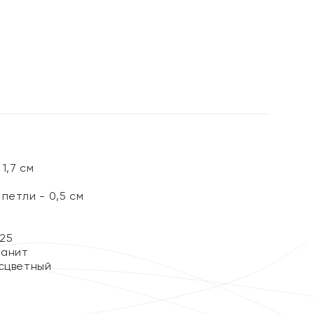
%
ы
1,7 см
петли - 0,5 см
25
ианит
сцветный