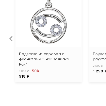
Подвеска из серебра с
Подвес
фианитами "Знак зодиака
раухт
Рак"
2 500 ₽
-50%
1 250 
1 036 ₽
518 ₽