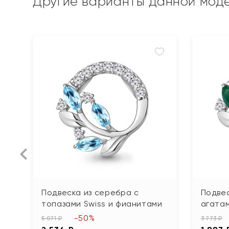
Другие варианты данной мод
Подвеска из серебра с
Подвес
топазами Swiss и фианитами
агата
-50%
5 071 ₽
3 773 ₽