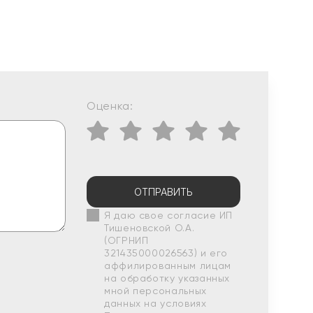
Оценка:
ОТПРАВИТЬ
Я даю свое согласие ИП
Тишеновской О.А.
(ОГРНИП
321435000026563) и его
аффилированным лицам
на обработку указанных
мной персональных
данных на условиях