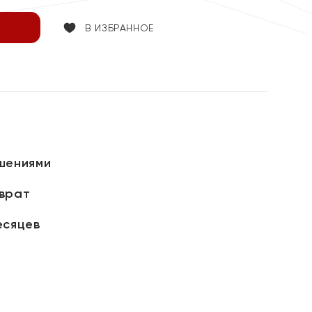
В ИЗБРАННОЕ
шениями
зврат
есяцев