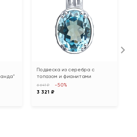
Подвеска из серебра с
П
Панда"
топазом и фианитами
а
-50%
6 641 ₽
2 
3 321 ₽
1