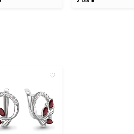
₽
2 138 ₽