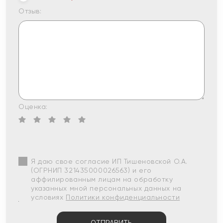
Отзыв:
Оценка:
Я даю свое согласие ИП Тишеновской О.А.
(ОГРНИП 321435000026563) и его
аффилированным лицам на обработку
указанных мной персональных данных на
условиях
Политики конфиденциальности
ОТПРАВИТЬ