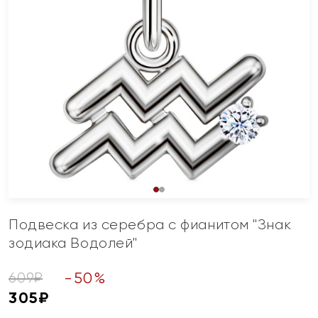
Подвеска из серебра с фианитом "Знак
зодиака Водолей"
-
50
%
609
₽
305
₽