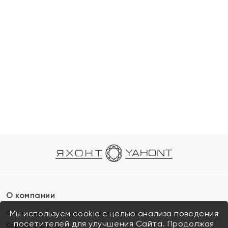
О компании
Франшиза (коммерческая концессия)
Мы используем cookie с целью анализа поведения
посетителей для улучшения Сайта. Продолжая
Карьера в ЯХОНТ