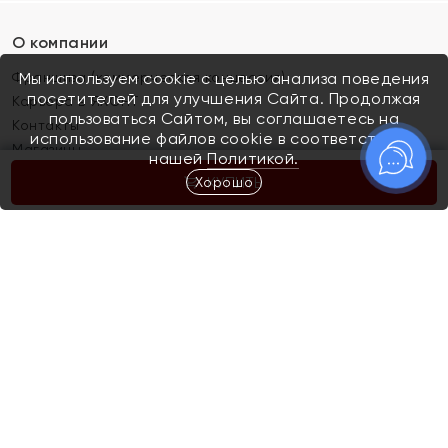
О компании
Франшиза (коммерческая концессия)
Мы используем cookie с целью анализа поведения
посетителей для улучшения Сайта. Продолжая
Карьера в ЯХОНТ
пользоваться Сайтом, вы соглашаетесь на
Контакты
использование файлов cookie в соответствии с
Магазины
нашей
Политикой.
Хорошо
КУПИТЬ
Покупателям
Как определить размер украшения
Киров
Акции
Магазины
Скупка и обмен золота
Отзывы
Электронный подарочный сертификат
Помолвка и свадьба
Правила пользования Электронным
Каталог
подарочным сертификатом «Яхонт»
Новинки
Доставка и оплата
Акции