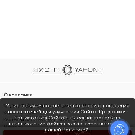
О компании
Франшиза (коммерческая концессия)
Мы используем cookie с целью анализа поведения
посетителей для улучшения Сайта. Продолжая
Карьера в ЯХОНТ
пользоваться Сайтом, вы соглашаетесь на
Контакты
использование файлов cookie в соответствии с
Магазины
нашей
Политикой.