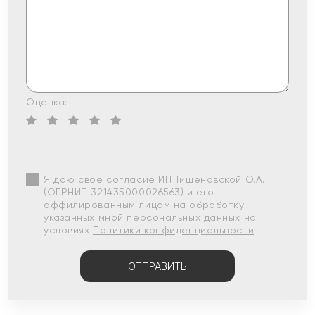
Оценка:
Я даю свое согласие ИП Тишеновской О.А.
(ОГРНИП 321435000026563) и его
аффилированным лицам на обработку
указанных мной персональных данных на
условиях
Политики конфиденциальности
ОТПРАВИТЬ