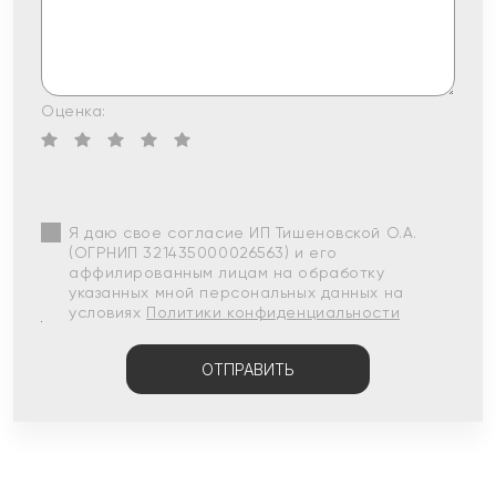
Оценка:
Я даю свое согласие ИП Тишеновской О.А.
(ОГРНИП 321435000026563) и его
аффилированным лицам на обработку
указанных мной персональных данных на
условиях
Политики конфиденциальности
ОТПРАВИТЬ