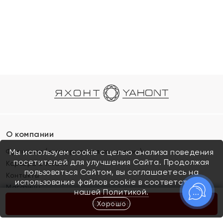
О компании
Франшиза (коммерческая концессия)
Мы используем cookie с целью анализа поведения
посетителей для улучшения Сайта. Продолжая
Карьера в ЯХОНТ
пользоваться Сайтом, вы соглашаетесь на
Контакты
использование файлов cookie в соответствии с
Магазины
нашей
Политикой.
Хорошо
КУПИТЬ
Покупателям