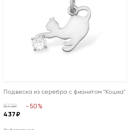
Подвеска из серебра с фианитом "Кошка"
-
50
%
873
₽
437
₽
Информация