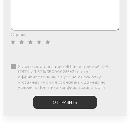
Оценка:
Я даю свое согласие ИП Тишеновской О.А.
(ОГРНИП 321435000026563) и его
аффилированным лицам на обработку
указанных мной персональных данных на
условиях
Политики конфиденциальности
ОТПРАВИТЬ