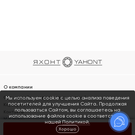
О компании
Франшиза (коммерческая концессия)
Мы используем cookie с целью анализа поведения
посетителей для улучшения Сайта. Продолжая
Карьера в ЯХОНТ
пользоваться Сайтом, вы соглашаетесь на
Контакты
использование файлов cookie в соответствии с
Магазины
нашей
Политикой.
Хорошо
КУПИТЬ
Покупателям