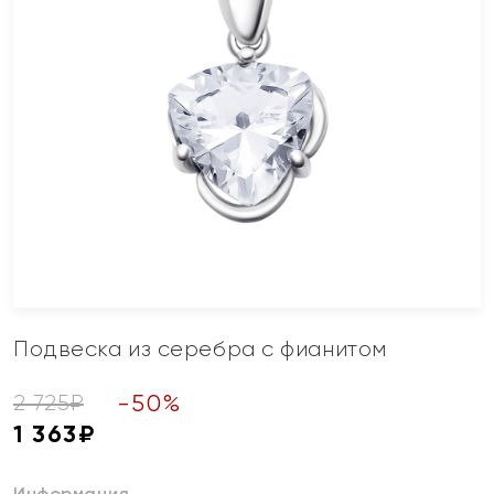
Подвеска из серебра с фианитом
-
50
%
2 725
₽
1 363
₽
Информация