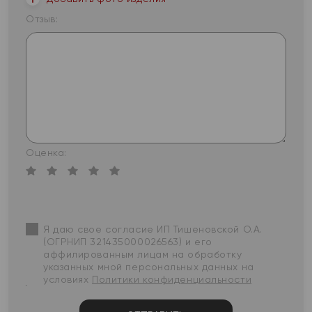
Отзыв:
Оценка:
Я даю свое согласие ИП Тишеновской О.А.
(ОГРНИП 321435000026563) и его
аффилированным лицам на обработку
указанных мной персональных данных на
условиях
Политики конфиденциальности