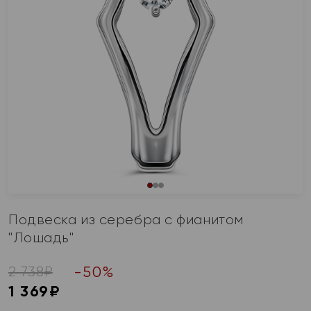
Подвеска из серебра с фианитом
"Лошадь"
-
50
%
2 738
₽
1 369
₽