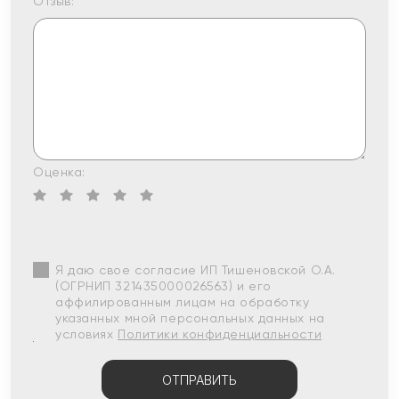
Отзыв:
Оценка:
Я даю свое согласие ИП Тишеновской О.А.
(ОГРНИП 321435000026563) и его
аффилированным лицам на обработку
указанных мной персональных данных на
условиях
Политики конфиденциальности
ОТПРАВИТЬ