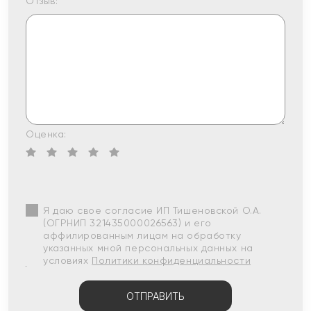
Отзыв:
Оценка:
Я даю свое согласие ИП Тишеновской О.А.
(ОГРНИП 321435000026563) и его
аффилированным лицам на обработку
указанных мной персональных данных на
условиях
Политики конфиденциальности
ОТПРАВИТЬ