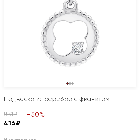
Подвеска из серебра с фианитом
-
50
%
831
₽
416
₽
Информация