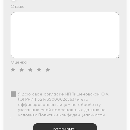
Отзыв:
Оценка:
Я даю свое согласие ИП Тишеновской О.А.
(ОГРНИП 321435000026563) и его
аффилированным лицам на обработку
указанных мной персональных данных на
условиях
Политики конфиденциальности
ОТПРАВИТЬ