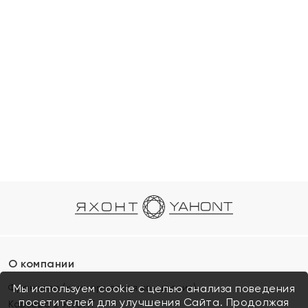
О компании
Франшиза (коммерческая концессия)
Мы используем cookie с целью анализа поведения
посетителей для улучшения Сайта. Продолжая
Карьера в ЯХОНТ