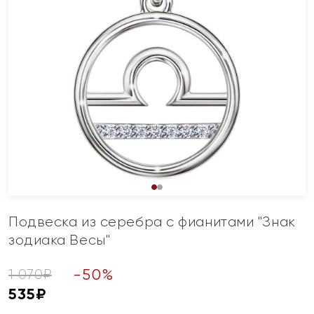
Подвеска из серебра с фианитами "Знак
зодиака Весы"
-
50
%
1 070
₽
535
₽