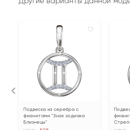
Другие варианты данной мод
Подвеска из серебра с
Подвес
фианитами "Знак зодиака
фианит
Близнецы"
Стрел