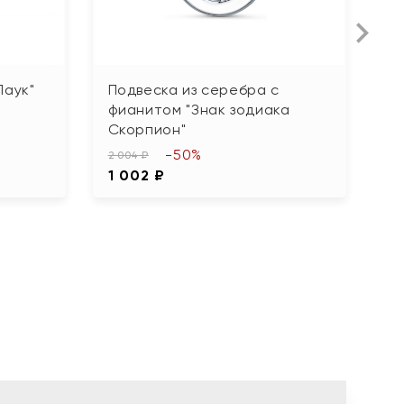
Паук"
Подвеска из серебра с
П
фианитом "Знак зодиака
о
Скорпион"
М
-50%
2 004 ₽
6 
1 002 ₽
3