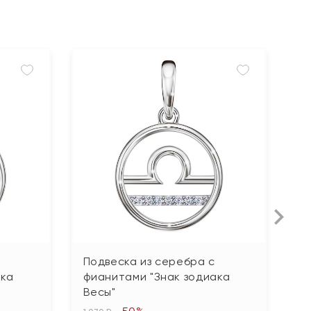
Подвеска из серебра с
П
ака
фианитами "Знак зодиака
ф
Весы"
В