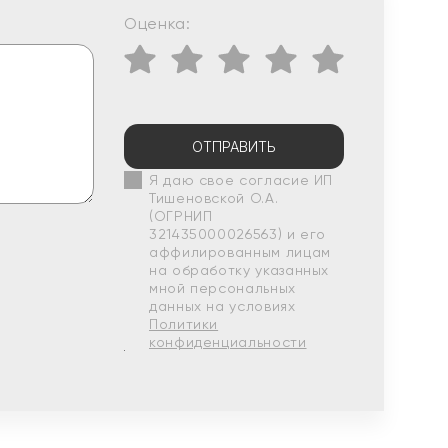
Оценка:
ОТПРАВИТЬ
Я даю свое согласие ИП
Тишеновской О.А.
(ОГРНИП
321435000026563) и его
аффилированным лицам
на обработку указанных
мной персональных
данных на условиях
Политики
конфиденциальности