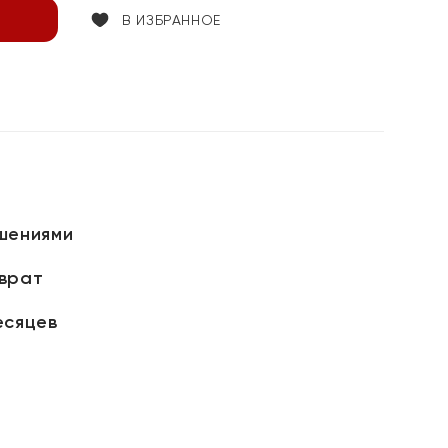
В ИЗБРАННОЕ
шениями
зврат
есяцев