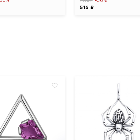
-50%
-50%
1 032 ₽
516 ₽