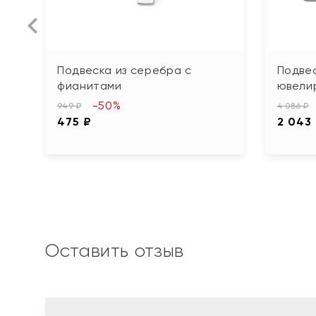
Подвеска из серебра с
Подвес
фианитами
ювели
-50%
949 ₽
4 086 ₽
475 ₽
2 043
Оставить отзыв