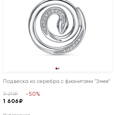
Подвеска из серебра с фианитами "Змея"
-
50
%
3 211
₽
1 606
₽
Информация