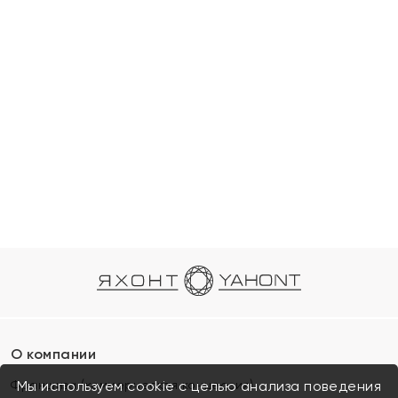
О компании
Франшиза (коммерческая концессия)
Мы используем cookie с целью анализа поведения