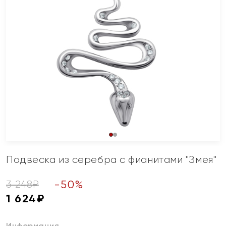
Подвеска из серебра с фианитами "Змея"
-
50
%
3 248
₽
1 624
₽
Информация