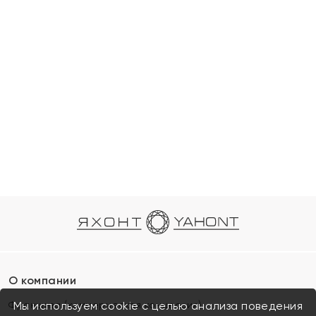
О компании
Франшиза (коммерческая концессия)
Мы используем cookie с целью анализа поведения