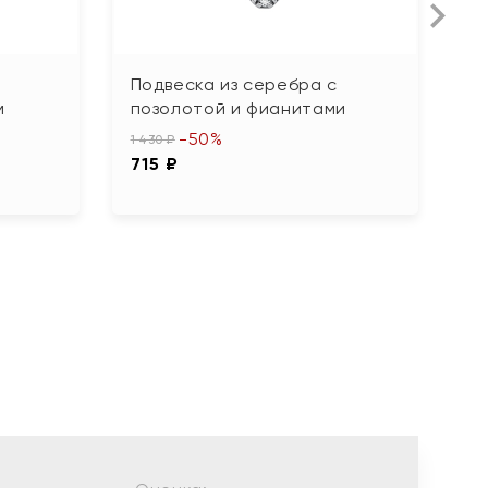
Подвеска из серебра с
П
м
позолотой и фианитами
о
М
-50%
1 430 ₽
715 ₽
5 
2