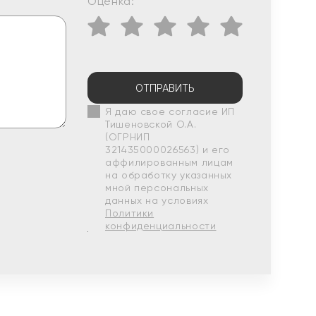
Оценка:
ОТПРАВИТЬ
Я даю свое согласие ИП
Тишеновской О.А.
(ОГРНИП
321435000026563) и его
аффилированным лицам
на обработку указанных
мной персональных
данных на условиях
Политики
конфиденциальности