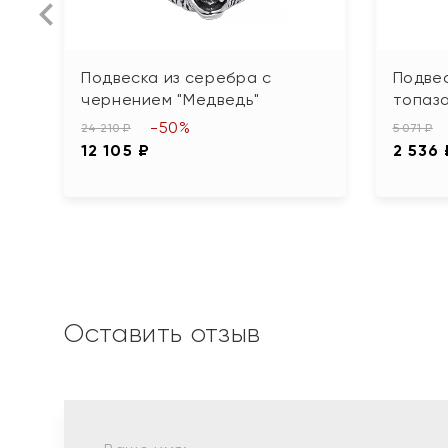
Подвеска из серебра с
Подвес
чернением "Медведь"
топаза
-50%
24 210 ₽
5 071 ₽
12 105 ₽
2 536 
Оставить отзыв