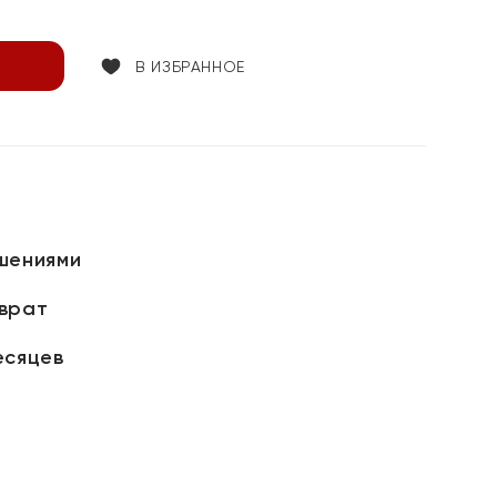
В ИЗБРАННОЕ
шениями
зврат
есяцев